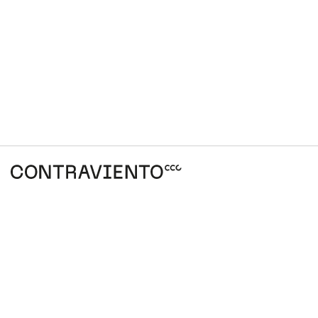
E
info@contraviento.com.ar
T
+54 9 341 242-0989
Instagram
Youtube